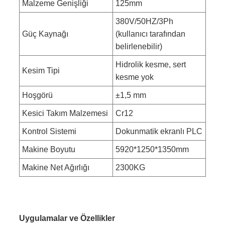
Malzeme Genişliği
125mm
380V/50HZ/3Ph
Güç Kaynağı
(kullanıcı tarafından
belirlenebilir)
Hidrolik kesme, sert
Kesim Tipi
kesme yok
Hoşgörü
±1,5 mm
Kesici Takım Malzemesi
Cr12
Kontrol Sistemi
Dokunmatik ekranlı PLC
Makine Boyutu
5920*1250*1350mm
Makine Net Ağırlığı
2300KG
Uygulamalar ve Özellikler